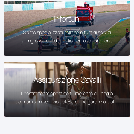
Infortuni
Siamo specializzati nella fornitura di servizi
all’ingrosso e al dettaglio per l’assicurazione
contro gli infortuni e la malattia.
Assicurazione Cavalli
II nostro team opera con ii mercato di Londra
eoffriamo un servizio esteso e una garanzia dialta
qualita atutti i clienti.